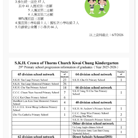
學校位置
新界葵涌邨春葵樓地下四號