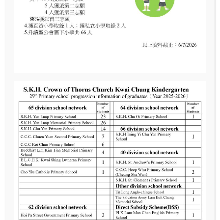
Age 3-4
K1