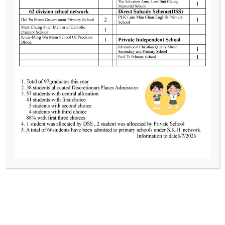
Contact us
Tel
2424 0321
Fax
2481 3434
Email
info@skhcotkc.edu.hk