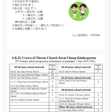
Read More
Location
G/F, No. 4, Chun Kui Lau, Chui Fung Estate,
Kwai Chung, New Territories