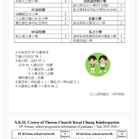
高班(K.3)參觀葵涌警署