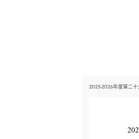
Email
info@skhcotkc.edu.hk
Phone
2424
首頁
校園簡介
學校特色
2025-2026年度第
行政架構