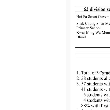
學校位置
新界葵涌邨春葵樓地下四號