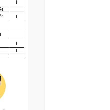
關愛夥伴
香港聖公會荊冕堂