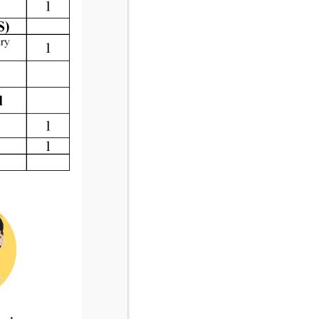
關愛夥伴
香港聖公會荊冕堂