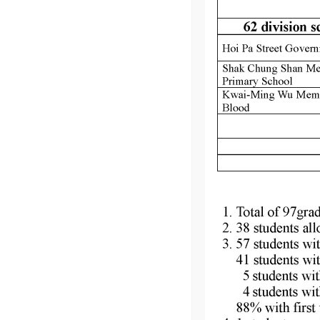
學校位置
新界葵涌邨春葵樓地下四號