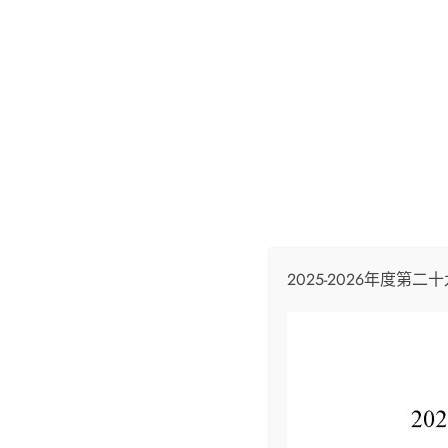
Email
info@skhcotkc.edu.hk
Phone
2424
首頁
校園簡介
學校特色
2025-2026年度第
行政架構